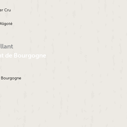
er Cru
Aligoté
llant
t de Bourgogne
 Bourgogne