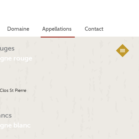
Domaine
Appellations
Contact
ouges
gne rouge
los St Pierre
ancs
gne blanc